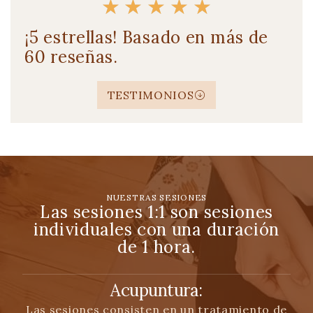
★
★
★
★
★
¡5 estrellas! Basado en más de
60 reseñas.
TESTIMONIOS
NUESTRAS SESIONES
Las sesiones 1:1 son sesiones
individuales con una duración
de 1 hora.
Acupuntura:
Las sesiones consisten en un tratamiento de