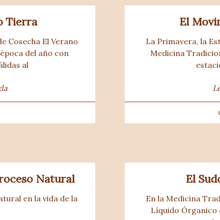
 Tierra
El Movi
de Cosecha El Verano
La Primavera, la Es
época del año con
Medicina Tradicion
lidas al
estaci
da
L
roceso Natural
El Sud
ral en la vida de la 
En la Medicina Tradi
Líquido Órganico 