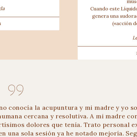
músc
da
Cuando este Líquido
genera una sudorac
(«acción d
4
L
 no conocía la acupuntura y mi madre y yo s
l humana cercana y resolutiva. A mi madre co
ortísimos dolores que tenía. Trato personal e
en una sola sesión ya he notado mejoría. Seg