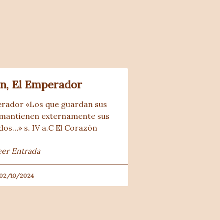
ón, El Emperador
erador «Los que guardan sus
 mantienen externamente sus
dos…» s. IV a.C El Corazón
eer Entrada
02/10/2024