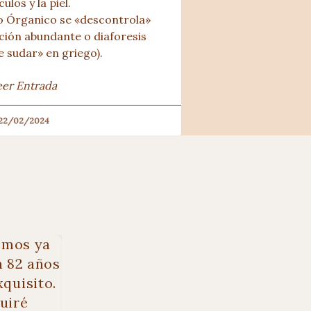
ulos y la piel.
 Órganico se «descontrola» 
ión abundante o diaforesis 
e sudar» en griego).
eer Entrada
22/02/2024
omos ya
"Gran tratamiento con Eva. Norma
n 82 años
sesiones antes de dar a lu
xquisito.
uiré